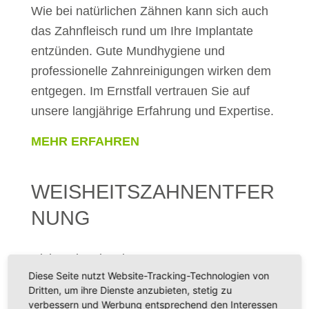
Wie bei natürlichen Zähnen kann sich auch
das Zahnfleisch rund um Ihre Implantate
entzünden. Gute Mundhygiene und
professionelle Zahnreinigungen wirken dem
entgegen. Im Ernstfall vertrauen Sie auf
unsere langjährige Erfahrung und Expertise.
MEHR ERFAHREN
WEISHEITSZAHNENTFER
NUNG
Nicht selten ist eine
Diese Seite nutzt Website-Tracking-Technologien von
Weisheitszahnentfernung sinnvoll. Aber
Dritten, um ihre Dienste anzubieten, stetig zu
keine Sorge: wir werden Ihnen die
verbessern und Werbung entsprechend den Interessen